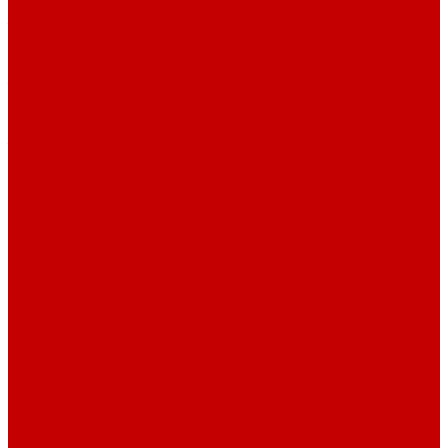
Лакокрасочные материалы
Морилка
Патина
Лазурь по дереву
Масло по дереву
Грунт
Лак
Эмаль
Растворитель, разбавитель
Воздуховоды
Мембраны для вакуумных прессов
Компания
Новости
Сотрудники
Акции
Политика конфиденциальности
Партнеры
Новости
Услуги
Нарезка пленки
Заточка режущего инструмента
Доставка