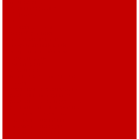
Камни,бетоны
Мебельная кромка
ПВХ кромка
Клеи
ЭВА клей-расплав
ПУР клей-расплав
Полиэфирный клей
Полиуретановый клей
Полихропеновый клей
ПВА дисперсия
ПУ дисперсия
Отвердитель
Очиститель, растворитель
Праймер
Разделительная жидкость
Абразивные материалы
Абразивная сетка в рулонах
Абразивная ткань в рулонах
Шлифовальная бумага
Шлифовальные губки
Шлифовальные круги
Шлифовальные ленты
Шлифовальные полоски