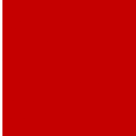
Шлифовальные круги
Шлифовальные ленты
Шлифовальные полоски
Лакокрасочные материалы
Морилка
Патина
Лазурь по дереву
Масло по дереву
Грунт
Лак
Эмаль
Растворитель, разбавитель
Воздуховоды
Мембраны для вакуумных прессов
Компания
Новости
Сотрудники
Акции
Политика конфиденциальности
Партнеры
Новости
Услуги