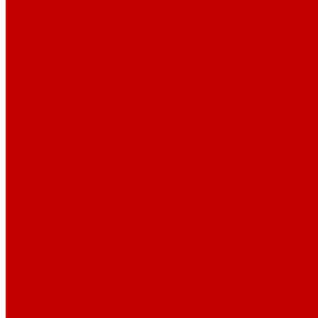
ПВХ пленка
Однотонная
Древесная
Камни,бетоны
Мебельная кромка
ПВХ кромка
Клеи
ЭВА клей-расплав
ПУР клей-расплав
Полиэфирный клей
Полиуретановый клей
Полихропеновый клей
ПВА дисперсия
ПУ дисперсия
Отвердитель
Очиститель, растворитель
Праймер
Разделительная жидкость
Абразивные материалы
Абразивная сетка в рулонах
Абразивная ткань в рулонах
Шлифовальная бумага
Шлифовальные губки